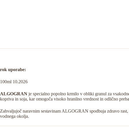
rok uporabe:
100ml 10.2026
ALGOGRAN
je specialno popolno krmilo v obliki granul za vsakodnevn
kopriva in soja, kar omogoča visoko hranilno vrednost in odlično preba
Zahvaljujoč naravnim sestavinam ALGOGRAN spodbuja zdravo rast, okre
vodnega okolja.