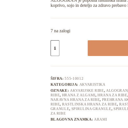
ALGOGRAN je popolna rastlinska hrana za 
bila:
1,14 €.
koprivo, sojo in deteljo za zdravo prebavo
3,80 €.
7 na zalogi
ALGOGRAN
hrana
za
rastlinojede
akvarijske
ribe
100ml
količina
ŠIFRA:
555-10012
KATEGORIJA:
AKVARISTIKA
OZNAKE:
AKVARIJSKE RIBE
,
ALGOGRAN
RIBE
,
HRANA Z ALGAMI
,
HRANA ZA RIBE
NARAVNA HRANA ZA RIBE
,
PREHRANA AK
RIBE
,
RASTLINSKA HRANA ZA RIBE
,
RAS
GRANULE
,
SPIRULINA GRANULE
,
SPIRUL
ZA RIBE
BLAGOVNA ZNAMKA:
ARAMI