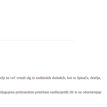
i na več vrstah alg in rastlinskih dodatkih, kot so špinača, detelja,
lagojena prehranskim potrebam rastlinojedih rib in ne obremenjuje