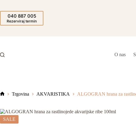
Skip
to
content
040 887 005
Rezerviraj termin
O nas
S
Trgovina
AKVARISTIKA
ALGOGRAN hrana za rastlinoj
Domov
SALE