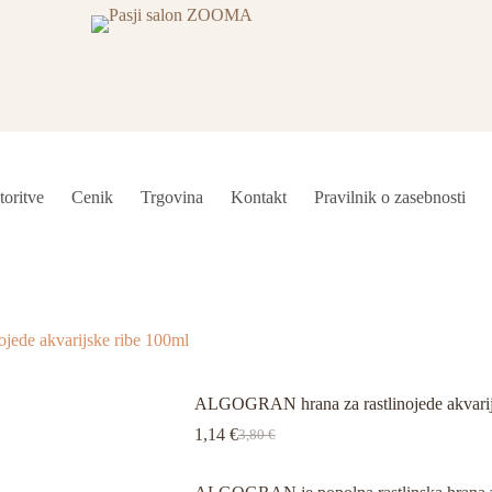
toritve
Cenik
Trgovina
Kontakt
Pravilnik o zasebnosti
ede akvarijske ribe 100ml
ALGOGRAN hrana za rastlinojede akvarij
1,14
€
3,80
€
Izvirna
Trenutna
cena
cena
je
je: