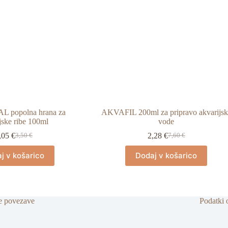
 popolna hrana za
AKVAFIL 200ml za pripravo akvarijsk
jske ribe 100ml
vode
,05
€
2,28
€
3,50
€
7,60
€
Izvirna
Trenutna
Izvirna
Trenutna
cena
cena
cena
cena
j v košarico
Dodaj v košarico
je
je:
je
je:
bila:
1,05 €.
bila:
2,28 €.
3,50 €.
7,60 €.
e povezave
Podatki 