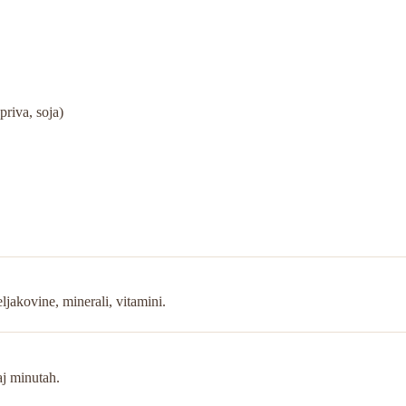
priva, soja)
beljakovine, minerali, vitamini.
aj minutah.