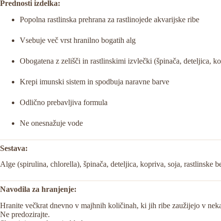
Prednosti izdelka:
Popolna rastlinska prehrana za rastlinojede akvarijske ribe
Vsebuje več vrst hranilno bogatih alg
Obogatena z zelišči in rastlinskimi izvlečki (špinača, deteljica, ko
Krepi imunski sistem in spodbuja naravne barve
Odlično prebavljiva formula
Ne onesnažuje vode
Sestava:
Alge (spirulina, chlorella), špinača, deteljica, kopriva, soja, rastlinske 
Navodila za hranjenje:
Hranite večkrat dnevno v majhnih količinah, ki jih ribe zaužijejo v nek
Ne predozirajte.