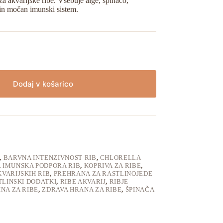
akvarijske ribe. Vsebuje alge, špinačo,
 in močan imunski sistem.
Dodaj v košarico
,
BARVNA INTENZIVNOST RIB
,
CHLORELLA
,
IMUNSKA PODPORA RIB
,
KOPRIVA ZA RIBE
,
VARIJSKIH RIB
,
PREHRANA ZA RASTLINOJEDE
TLINSKI DODATKI
,
RIBE AKVARIJ
,
RIBJE
INA ZA RIBE
,
ZDRAVA HRANA ZA RIBE
,
ŠPINAČA