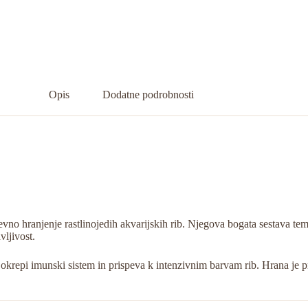
Opis
Dodatne podrobnosti
o hranjenje rastlinojedih akvarijskih rib. Njegova bogata sestava temelj
vljivost.
pi imunski sistem in prispeva k intenzivnim barvam rib. Hrana je pri