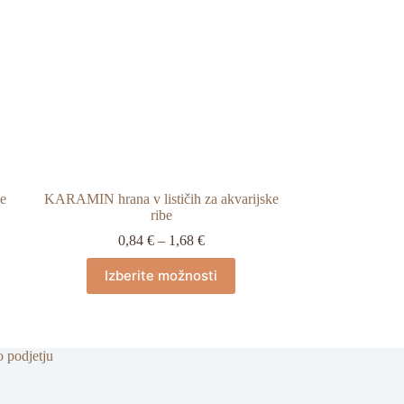
e
KARAMIN hrana v lističih za akvarijske
ribe
Cenovni
0,84
€
–
1,68
€
razpon:
Ta
od
Izberite možnosti
izdelek
0,84 €
ima
do
več
1,68 €
različic.
Možnosti
o podjetju
lahko
izberete
na