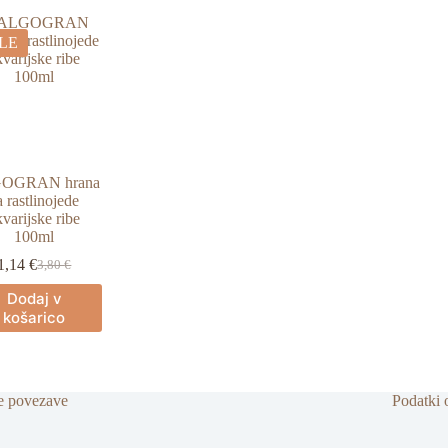
LE
OGRAN hrana
a rastlinojede
kvarijske ribe
100ml
1,14
€
3,80
€
Izvirna
Trenutna
cena
cena
Dodaj v
je
je:
košarico
bila:
1,14 €.
3,80 €.
e povezave
Podatki 