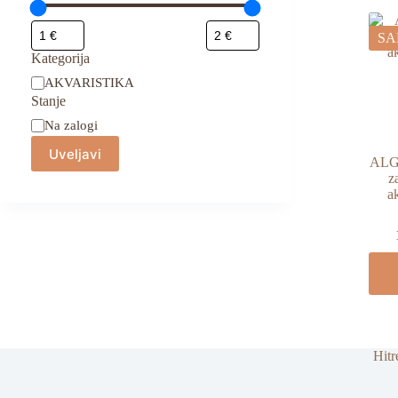
SA
Kategorija
Kategorija
AKVARISTIKA
Stanje
Stanje
Na zalogi
Uveljavi
ALG
z
a
Hitr