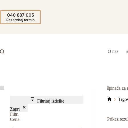
Skip
to
content
040 887 005
Rezerviraj termin
O nas
S
špinača za 
Trgo
Filtriraj izdelke
Domov
Zapri
Filtri
Prikaz rezul
Cena