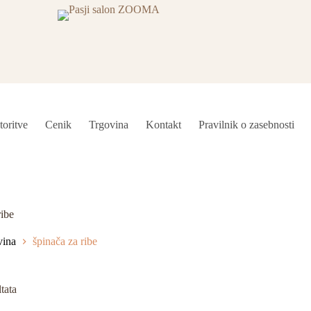
toritve
Cenik
Trgovina
Kontakt
Pravilnik o zasebnosti
ribe
vina
špinača za ribe
tata