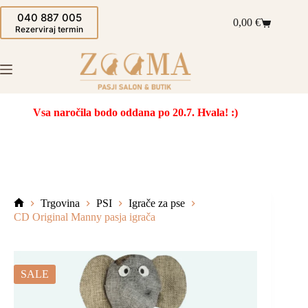
Skip
040 887 005
to
0,00
€
Shopping
content
Rezerviraj termin
cart
Vsa naročila bodo oddana po 20.7. Hvala! :)
Trgovina
PSI
Igrače za pse
Domov
CD Original Manny pasja igrača
SALE