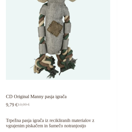
CD Original Manny pasja igrača
9,79
€
13,99
€
Izvirna
Trenutna
cena
cena
je
je:
Trpežna pasja igrača iz recikliranih materialov z
bila:
9,79 €.
vgrajenim piskačem in šumečo notranjostjo
13,99 €.