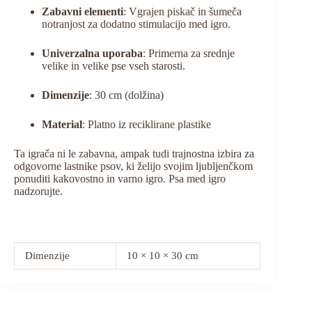
Zabavni elementi
:
Vgrajen piskač in šumeča
notranjost za dodatno stimulacijo med igro.
Univerzalna uporaba
:
Primerna za srednje
velike in velike pse vseh starosti.
Dimenzije
:
30 cm (dolžina)
Material
:
Platno iz reciklirane plastike
Ta igrača ni le zabavna, ampak tudi trajnostna izbira za
odgovorne lastnike psov, ki želijo svojim ljubljenčkom
ponuditi kakovostno in varno igro. Psa med igro
nadzorujte.
Dimenzije
10 × 10 × 30 cm