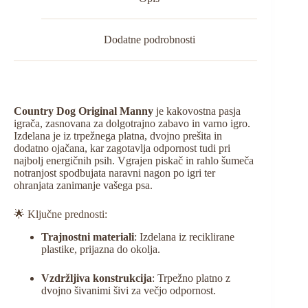
Dodatne podrobnosti
Country Dog Original Manny
je kakovostna pasja
igrača, zasnovana za dolgotrajno zabavo in varno igro.
Izdelana je iz trpežnega platna, dvojno prešita in
dodatno ojačana, kar zagotavlja odpornost tudi pri
najbolj energičnih psih.
Vgrajen piskač in rahlo šumeča
notranjost spodbujata naravni nagon po igri ter
ohranjata zanimanje vašega psa.
🌟 Ključne prednosti:
Trajnostni materiali
:
Izdelana iz reciklirane
plastike, prijazna do okolja.
Vzdržljiva konstrukcija
:
Trpežno platno z
dvojno šivanimi šivi za večjo odpornost.