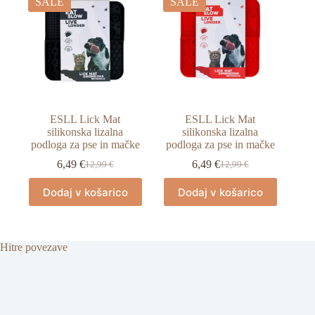
SALE
SALE
ESLL Lick Mat
ESLL Lick Mat
silikonska lizalna
silikonska lizalna
podloga za pse in mačke
podloga za pse in mačke
6,49
€
6,49
€
12,99
€
12,99
€
Izvirna
Trenutna
Izvirna
Trenutna
cena
cena
cena
cena
Dodaj v košarico
Dodaj v košarico
je
je:
je
je:
bila:
6,49 €.
bila:
6,49 €.
12,99 €.
12,99 €.
Hitre povezave