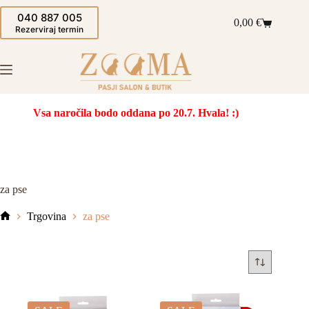
Skip
040 887 005
to
0,00
€
Shopping
content
Rezerviraj termin
cart
Vsa naročila bodo oddana po 20.7. Hvala! :)
za pse
Trgovina
za pse
Domov