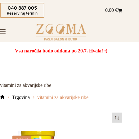
Skip
040 887 005
to
0,00
€
Shopping
content
Rezerviraj termin
cart
Vsa naročila bodo oddana po 20.7. Hvala! :)
vitamini za akvarijske ribe
Trgovina
vitamini za akvarijske ribe
Domov