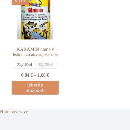
SALE
KARAMIN hrana v
lističih za akvarijske ribe
22g/100ml
53g/250ml
Cenovni
0,84
€
–
1,68
€
razpon:
Ta
Izberite
od
izdelek
možnosti
0,84 €
ima
do
več
1,68 €
različic.
Možnosti
Hitre povezave
lahko
izberete
na
strani