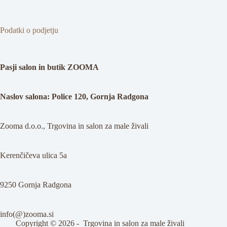
izdelka
Podatki o podjetju
Pasji salon in butik ZOOMA
Naslov salona: Police 120, Gornja Radgona
Zooma d.o.o., Trgovina in salon za male živali
Kerenčičeva ulica 5a
9250 Gornja Radgona
info(@)zooma.si
Copyright © 2026 - Trgovina in salon za male živali