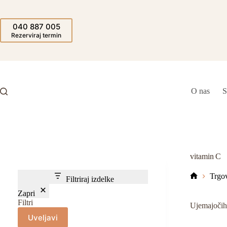
Skip
to
content
040 887 005
Rezerviraj termin
O nas
S
vitamin C
Trgo
Filtriraj izdelke
Domov
Zapri
Filtri
Ujemajočih 
Uveljavi