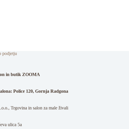
o podjetju
alon in butik ZOOMA
salona: Police 120, Gornja Radgona
o.o., Trgovina in salon za male živali
eva ulica 5a