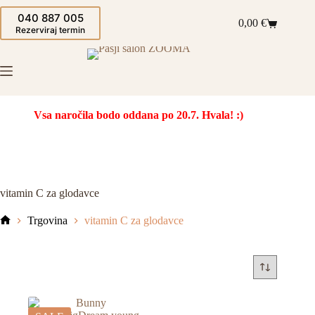
Skip
040 887 005
to
0,00
€
Shopping
content
Rezerviraj termin
cart
Vsa naročila bodo oddana po 20.7. Hvala! :)
vitamin C za glodavce
Trgovina
vitamin C za glodavce
Domov