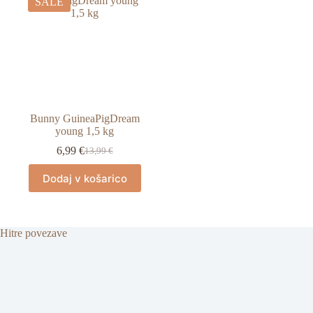
SALE
Bunny GuineaPigDream
young 1,5 kg
6,99
€
13,99
€
Izvirna
Trenutna
cena
cena
Dodaj v košarico
je
je:
bila:
6,99 €.
13,99 €.
Hitre povezave