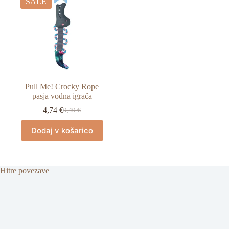
SALE
Pull Me! Crocky Rope
pasja vodna igrača
4,74
€
9,49
€
Izvirna
Trenutna
cena
cena
Dodaj v košarico
je
je:
bila:
4,74 €.
9,49 €.
Hitre povezave