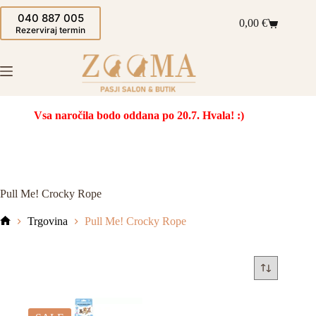
Skip
040 887 005
to
0,00
€
Shopping
content
Rezerviraj termin
cart
Vsa naročila bodo oddana po 20.7. Hvala! :)
Pull Me! Crocky Rope
Trgovina
Pull Me! Crocky Rope
Domov