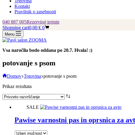
Trgovina
Kontakt
Pravilnik o zasebnosti
040 887 005
Rezerviraj termin
Shopping cart
0,00
€
0
Menu
Vsa naročila bodo oddana po 20.7. Hvala! :)
potovanje s psom
Domov
Trgovina
potovanje s psom
Prikaz rezultata
SALE
Pawise varnostni pas in oprsnica za av