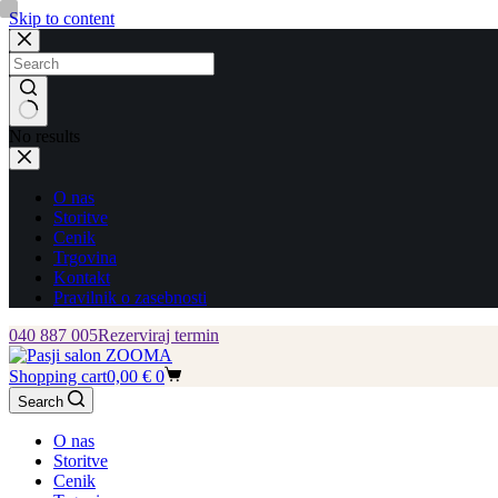
Skip to content
No results
O nas
Storitve
Cenik
Trgovina
Kontakt
Pravilnik o zasebnosti
040 887 005
Rezerviraj termin
Shopping cart
0,00
€
0
Search
O nas
Storitve
Cenik