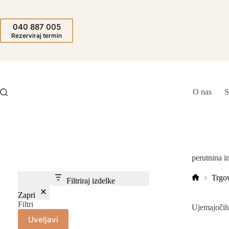
Skip
to
content
040 887 005
Rezerviraj termin
O nas
S
perutnina i
Trgo
Filtriraj izdelke
Domov
Zapri
Filtri
Ujemajočih 
Uveljavi