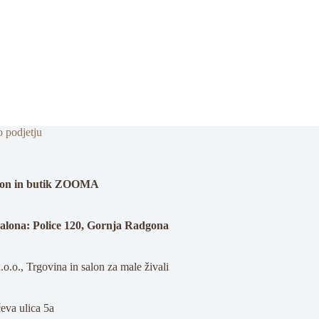
o podjetju
alon in butik ZOOMA
salona: Police 120, Gornja Radgona
o.o., Trgovina in salon za male živali
eva ulica 5a