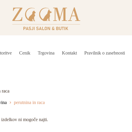
toritve
Cenik
Trgovina
Kontakt
Pravilnik o zasebnosti
n raca
vina
perutnina in raca
izdelkov ni mogoče najti.