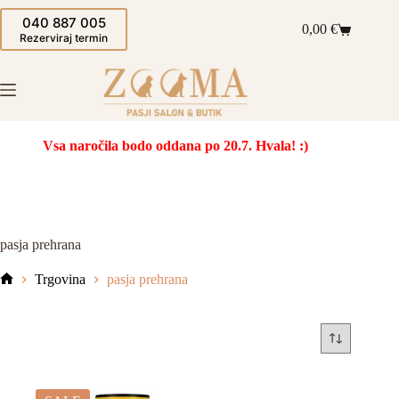
Skip
040 887 005
to
0,00
€
Shopping
content
Rezerviraj termin
cart
Vsa naročila bodo oddana po 20.7. Hvala! :)
pasja prehrana
Trgovina
pasja prehrana
Domov