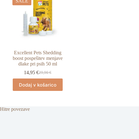
SALE
Excellent Pets Shedding
boost pospešitev menjave
dlake pri psih 50 ml
14,95
€
29,90
€
Izvirna
Trenutna
cena
cena
Dodaj v košarico
je
je:
bila:
14,95 €.
29,90 €.
Hitre povezave