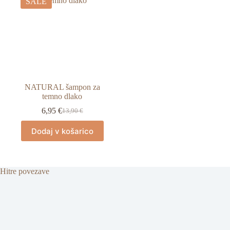
SALE
NATURAL šampon za
temno dlako
6,95
€
13,90
€
Izvirna
Trenutna
cena
cena
Dodaj v košarico
je
je:
bila:
6,95 €.
13,90 €.
Hitre povezave