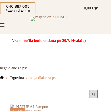
Skip
040 887 005
to
0,00
€
Shopping
content
Rezerviraj termin
cart
Vsa naročila bodo oddana po 20.7. Hvala! :)
nega dlake za pse
Trgovina
nega dlake za pse
Domov