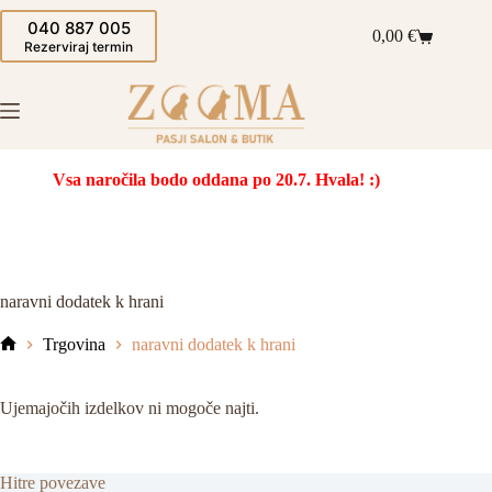
Skip
040 887 005
to
0,00
€
Shopping
content
Rezerviraj termin
cart
Vsa naročila bodo oddana po 20.7. Hvala! :)
naravni dodatek k hrani
Trgovina
naravni dodatek k hrani
Domov
Ujemajočih izdelkov ni mogoče najti.
Hitre povezave