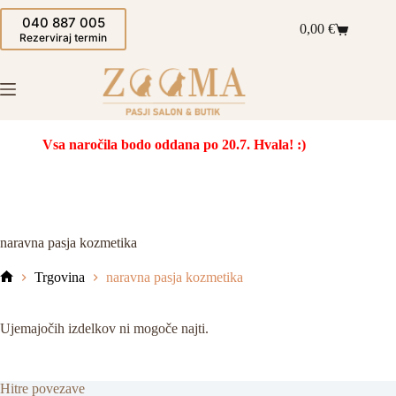
Skip
040 887 005
to
0,00
€
Shopping
content
Rezerviraj termin
cart
Vsa naročila bodo oddana po 20.7. Hvala! :)
naravna pasja kozmetika
Trgovina
naravna pasja kozmetika
Domov
Ujemajočih izdelkov ni mogoče najti.
Hitre povezave