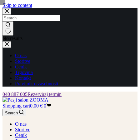
Skip to content
No results
O nas
Storitve
Cenik
Trgovina
Kontakt
Pravilnik o zasebnosti
040 887 005
Rezerviraj termin
Shopping cart
0,00
€
0
Search
O nas
Storitve
Cenik