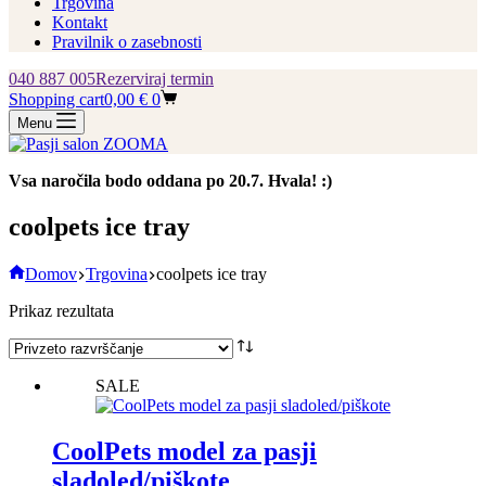
Trgovina
Kontakt
Pravilnik o zasebnosti
040 887 005
Rezerviraj termin
Shopping cart
0,00
€
0
Menu
Vsa naročila bodo oddana po 20.7. Hvala! :)
coolpets ice tray
Domov
Trgovina
coolpets ice tray
Prikaz rezultata
SALE
CoolPets model za pasji
sladoled/piškote