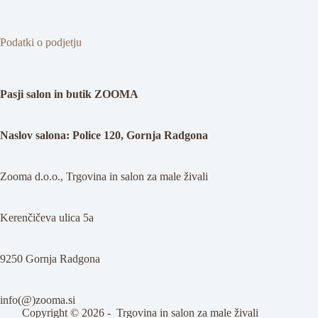
izdelka
Podatki o podjetju
Pasji salon in butik ZOOMA
Naslov salona: Police 120, Gornja Radgona
Zooma d.o.o., Trgovina in salon za male živali
Kerenčičeva ulica 5a
9250 Gornja Radgona
info(@)zooma.si
Copyright © 2026 - Trgovina in salon za male živali