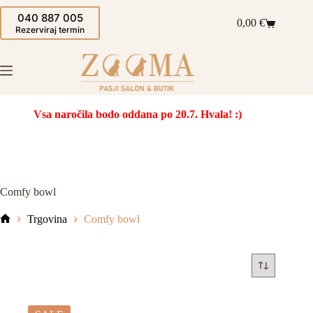
Skip
040 887 005
to
0,00
€
Shopping
content
Rezerviraj termin
cart
Vsa naročila bodo oddana po 20.7. Hvala! :)
Comfy bowl
Trgovina
Comfy bowl
Domov